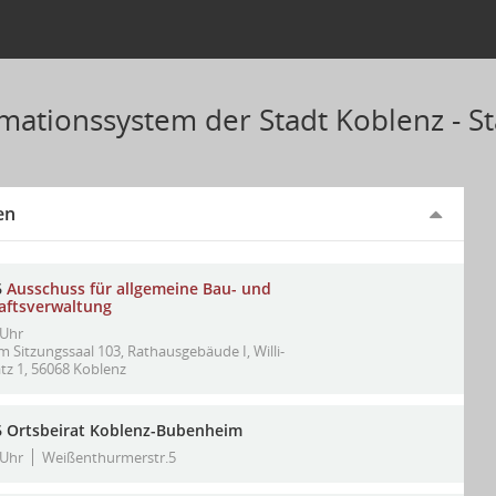
mationssystem der Stadt Koblenz - St
en
6
Ausschuss für allgemeine Bau- und
aftsverwaltung
 Uhr
m Sitzungssaal 103, Rathausgebäude I, Willi-
tz 1, 56068 Koblenz
6 Ortsbeirat Koblenz-Bubenheim
 Uhr
Weißenthurmerstr.5