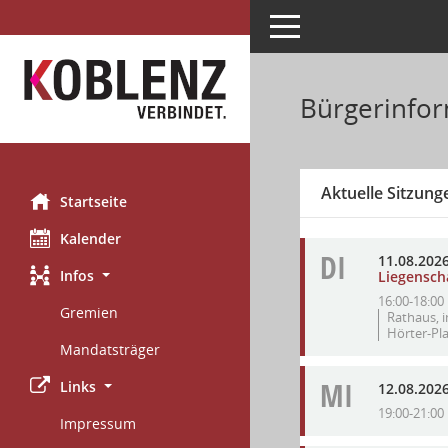
Toggle navigation
Bürgerinfor
Aktuelle Sitzung
Startseite
Kalender
DI
11.08.202
Infos
Liegensch
16:00-18:00
Gremien
Rathaus, i
Hörter-Pla
Mandatsträger
MI
Links
12.08.202
19:00-21:00
Impressum