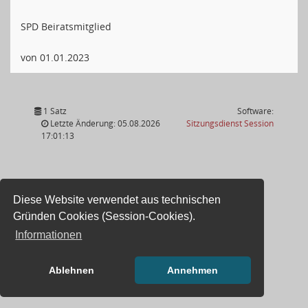
SPD Beiratsmitglied
von 01.01.2023
1 Satz
Software:
(Wird in
Letzte Änderung: 05.08.2026
Sitzungsdienst
Session
17:01:13
Diese Website verwendet aus technischen
Gründen Cookies (Session-Cookies).
Informationen
Ablehnen
Annehmen