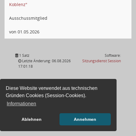
Koblenz"
Ausschussmitglied
von 01.05.2026
1 Satz
Software:
(Wird in
Letzte Änderung: 06.08.2026
Sitzungsdienst
Session
17:01:18
Diese Website verwendet aus technischen
Gründen Cookies (Session-Cookies).
Informationen
Ablehnen
Annehmen