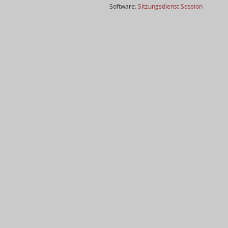
(Wird in
Software:
Sitzungsdienst
Session