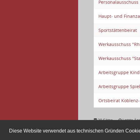
Personalausschuss
Haupt- und Finanz
Sportstättenbeirat
Werkausschuss "Rhe
Werkausschuss "St
Arbeitsgruppe Kind
Arbeitsgruppe Spie
Ortsbeirat Koblenz
20 Sätze
Letzte Än
Diese Website verwendet aus technischen Gründen Cooki