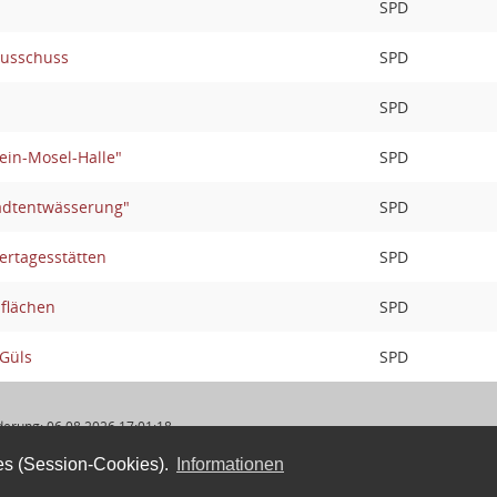
SPD
ausschuss
SPD
SPD
in-Mosel-Halle"
SPD
adtentwässerung"
SPD
ertagesstätten
SPD
lflächen
SPD
-Güls
SPD
derung: 06.08.2026 17:01:18
es (Session-Cookies).
Informationen