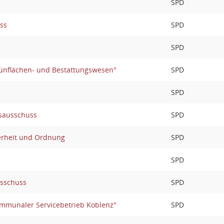
SPD
ss
SPD
SPD
ünflächen- und Bestattungswesen"
SPD
SPD
sausschuss
SPD
erheit und Ordnung
SPD
SPD
usschuss
SPD
mmunaler Servicebetrieb Koblenz"
SPD