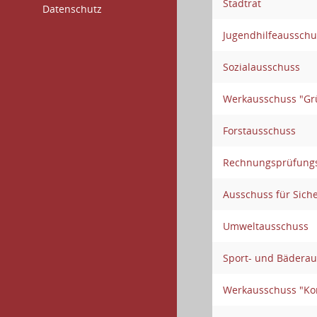
Stadtrat
Datenschutz
Jugendhilfeausschu
Sozialausschuss
Werkausschuss "Gr
Forstausschuss
Rechnungsprüfung
Ausschuss für Sich
Umweltausschuss
Sport- und Bädera
Werkausschuss "Ko