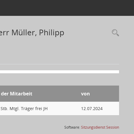
rr Müller, Philipp
 der Mitarbeit
von
 Stb. Mtgl. Träger frei JH
12.07.2024
(Wird in
Software:
Sitzungsdienst
Session