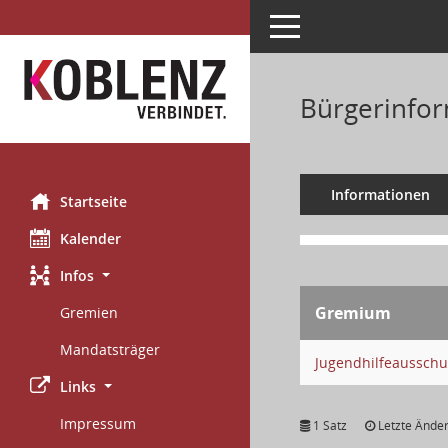
Toggle navigation
Bürgerinfor
Informationen
Startseite
Kalender
Infos
Gremium
Gremien
Mandatsträger
Jugendhilfeausschu
Links
Impressum
1 Satz
Letzte Änder