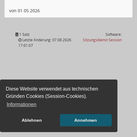
von 01.05.2026
1 Satz
Software:
(Wird in
Letzte Änderung: 07.08.2026
Sitzungsdienst
Session
17:01:07
Diese Website verwendet aus technischen
Gründen Cookies (Session-Cookies).
Informationen
Ablehnen
Annehmen