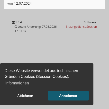
von 12.07.2024
1 Satz
Software:
(Wird in
Letzte Änderung: 07.08.2026
Sitzungsdienst
Session
17:01:07
Diese Website verwendet aus technischen
Gründen Cookies (Session-Cookies).
Informationen
Ablehnen
Annehmen