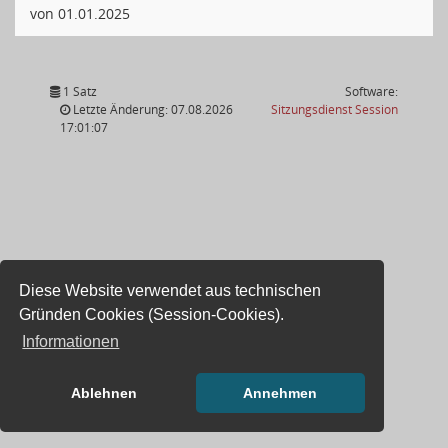
von 01.01.2025
1 Satz
Software:
(Wird in
Letzte Änderung: 07.08.2026
Sitzungsdienst
Session
17:01:07
Diese Website verwendet aus technischen
Gründen Cookies (Session-Cookies).
Informationen
Ablehnen
Annehmen