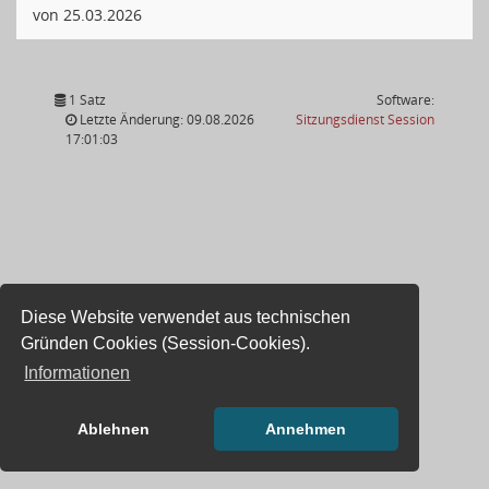
von 25.03.2026
1 Satz
Software:
(Wird in
Letzte Änderung: 09.08.2026
Sitzungsdienst
Session
17:01:03
Diese Website verwendet aus technischen
Gründen Cookies (Session-Cookies).
Informationen
Ablehnen
Annehmen