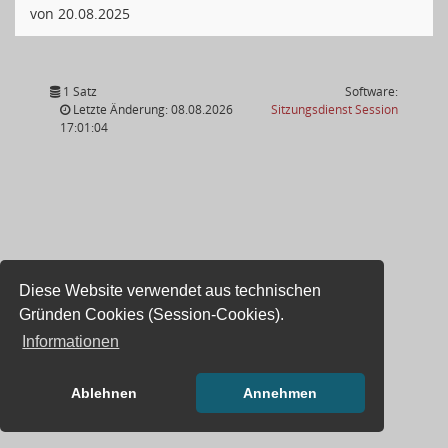
von 20.08.2025
1 Satz
Software:
(Wird in
Letzte Änderung: 08.08.2026
Sitzungsdienst
Session
17:01:04
Diese Website verwendet aus technischen
Gründen Cookies (Session-Cookies).
Informationen
Ablehnen
Annehmen