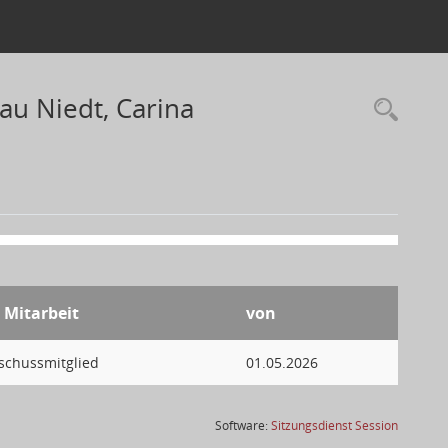
au Niedt, Carina
r Mitarbeit
von
sschussmitglied
01.05.2026
(Wird in
Software:
Sitzungsdienst
Session