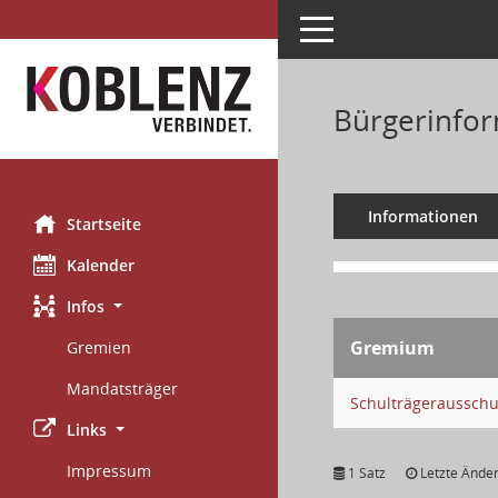
Toggle navigation
Bürgerinfor
Informationen
Startseite
Kalender
Infos
Gremium
Gremien
Mandatsträger
Schulträgeraussch
Links
Impressum
1 Satz
Letzte Änder