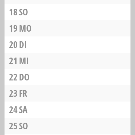
18
SO
19
MO
20
DI
21
MI
22
DO
23
FR
24
SA
25
SO