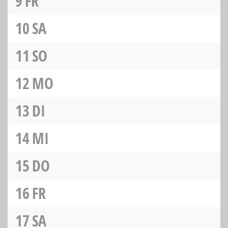
9
FR
10
SA
11
SO
12
MO
13
DI
14
MI
15
DO
16
FR
17
SA