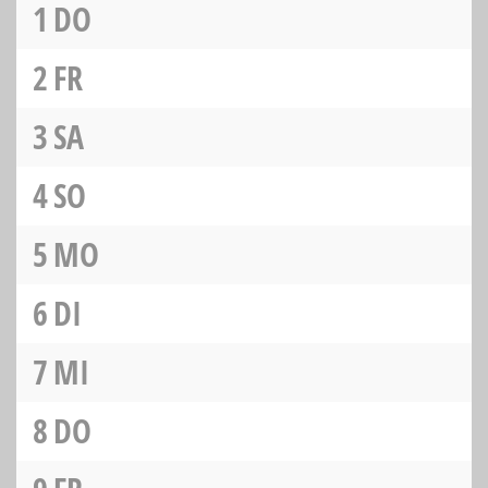
1
DO
2
FR
3
SA
4
SO
5
MO
6
DI
7
MI
8
DO