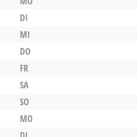
MO
DI
MI
DO
FR
SA
SO
MO
DI