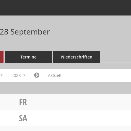
028 September
Termine
Niederschriften
2028
Aktuell
FR
SA