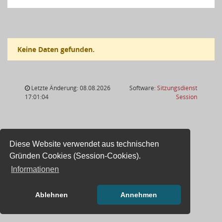
Keine Daten gefunden.
Letzte Änderung: 08.08.2026
Software:
Sitzungsdienst
(Wird in
17:01:04
Session
Diese Website verwendet aus technischen
Gründen Cookies (Session-Cookies).
Informationen
Ablehnen
Annehmen