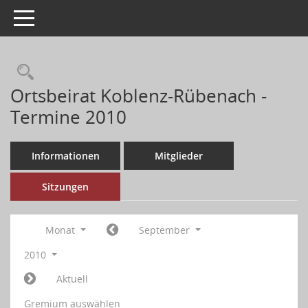
Toggle navigation
Ortsbeirat Koblenz-Rübenach -
Termine 2010
Informationen
Mitglieder
Sitzungen
Monat
September
2010
Aktuell
Gremium auswählen