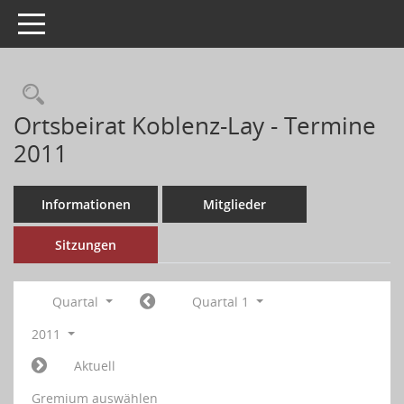
Toggle navigation
Ortsbeirat Koblenz-Lay - Termine
2011
Informationen
Mitglieder
Sitzungen
Quartal
Quartal 1
2011
Aktuell
Gremium auswählen