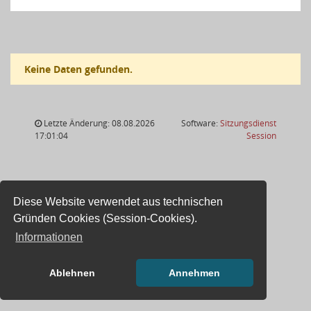
Keine Daten gefunden.
Letzte Änderung: 08.08.2026
Software:
Sitzungsdienst
(Wird in
17:01:04
Session
Diese Website verwendet aus technischen
Gründen Cookies (Session-Cookies).
Informationen
Ablehnen
Annehmen