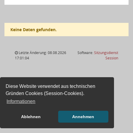
Keine Daten gefunden.
Letzte Änderung: 08.08.2026
Software:
Sitzungsdienst
(Wird in
17:01:04
Session
Diese Website verwendet aus technischen
Gründen Cookies (Session-Cookies).
Informationen
Ablehnen
Annehmen