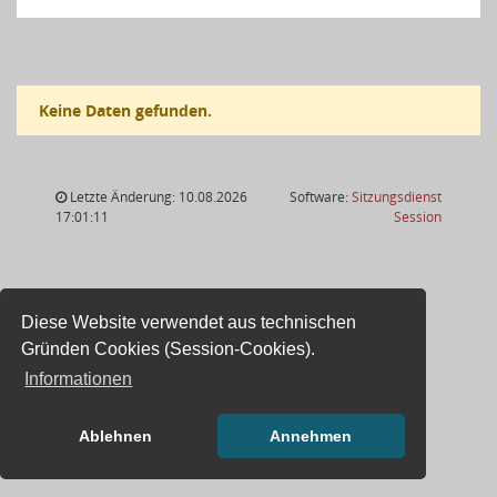
Keine Daten gefunden.
Letzte Änderung: 10.08.2026
Software:
Sitzungsdienst
(Wird in
17:01:11
Session
Diese Website verwendet aus technischen
Gründen Cookies (Session-Cookies).
Informationen
Ablehnen
Annehmen