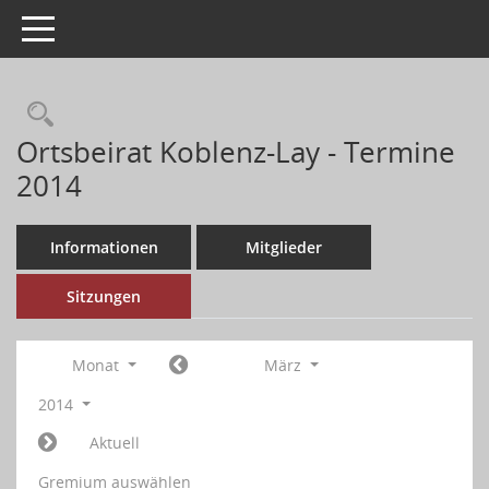
Toggle navigation
Ortsbeirat Koblenz-Lay - Termine
2014
Informationen
Mitglieder
Sitzungen
Monat
März
2014
Aktuell
Gremium auswählen