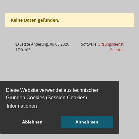
Keine Daten gefunden.
Letzte Änderung: 09.08.2026
Software:
Sitzungsdienst
(Wird in
17:01:03
Session
Diese Website verwendet aus technischen
Gründen Cookies (Session-Cookies).
Informationen
Ablehnen
Annehmen