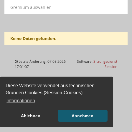
Gremium auswählen
Keine Daten gefunden.
Letzte Änderung: 07.08.2026
Software:
Sitzungsdienst
(Wird in
17:01:07
Session
Diese Website verwendet aus technischen
Gründen Cookies (Session-Cookies).
Informationen
Ablehnen
Annehmen