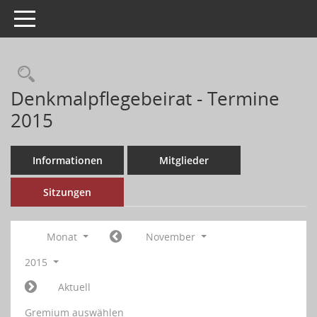
Toggle navigation
Denkmalpflegebeirat - Termine
2015
Informationen
Mitglieder
Sitzungen
Monat
November
2015
Aktuell
Gremium auswählen