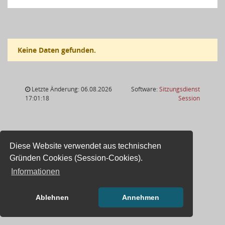
Keine Daten gefunden.
Letzte Änderung: 06.08.2026
Software:
Sitzungsdienst
(Wird in
17:01:18
Session
Diese Website verwendet aus technischen
Gründen Cookies (Session-Cookies).
Informationen
Ablehnen
Annehmen