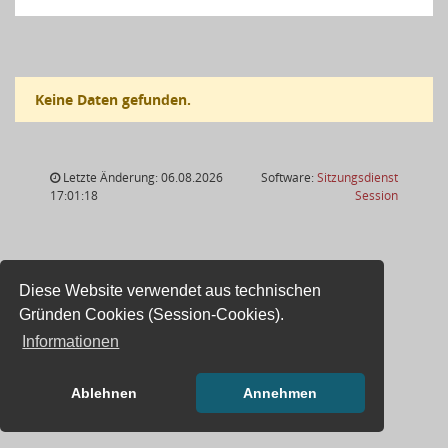
Keine Daten gefunden.
Letzte Änderung: 06.08.2026
Software:
Sitzungsdienst
(Wird in
17:01:18
Session
Diese Website verwendet aus technischen
Gründen Cookies (Session-Cookies).
Informationen
Ablehnen
Annehmen