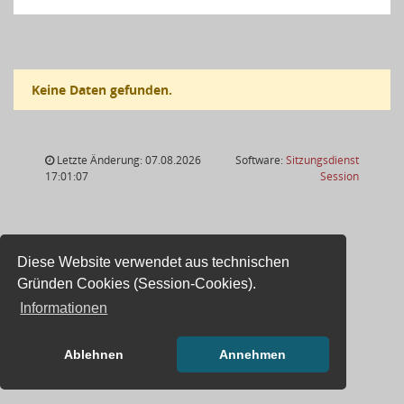
Keine Daten gefunden.
Letzte Änderung: 07.08.2026
Software:
Sitzungsdienst
(Wird in
17:01:07
Session
Diese Website verwendet aus technischen
Gründen Cookies (Session-Cookies).
Informationen
Ablehnen
Annehmen