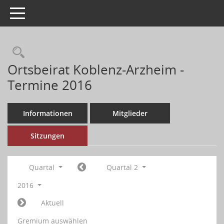
Toggle navigation
Ortsbeirat Koblenz-Arzheim -
Termine 2016
Informationen
Mitglieder
Sitzungen
Quartal
Quartal 2
2016
Aktuell
Gremium auswählen