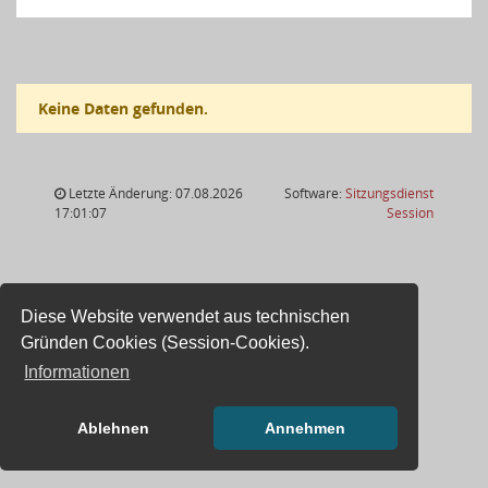
Keine Daten gefunden.
Letzte Änderung: 07.08.2026
Software:
Sitzungsdienst
(Wird in
17:01:07
Session
Diese Website verwendet aus technischen
Gründen Cookies (Session-Cookies).
Informationen
Ablehnen
Annehmen