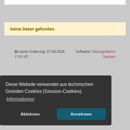
Keine Daten gefunden.
Letzte Änderung: 07.08.2026
Software:
Sitzungsdienst
(Wird in
17:01:07
Session
Diese Website verwendet aus technischen
Gründen Cookies (Session-Cookies).
Informationen
Ablehnen
Annehmen