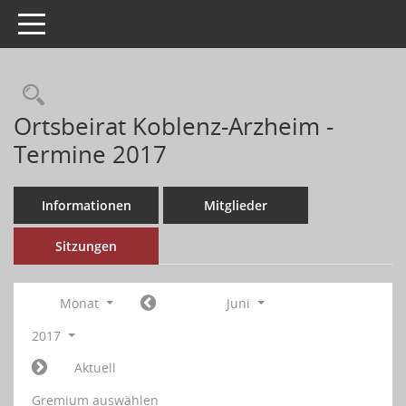
Toggle navigation
Ortsbeirat Koblenz-Arzheim -
Termine 2017
Informationen
Mitglieder
Sitzungen
Monat
Juni
2017
Aktuell
Gremium auswählen