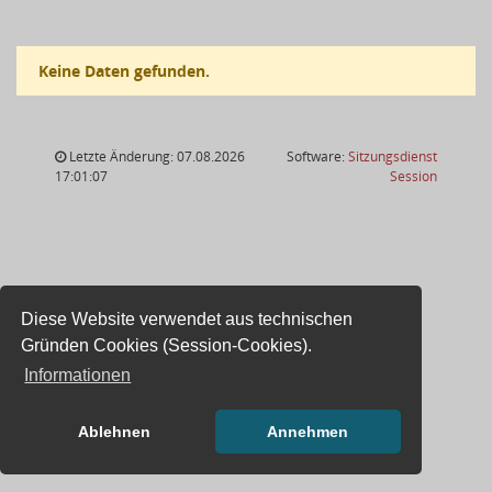
Keine Daten gefunden.
Letzte Änderung: 07.08.2026
Software:
Sitzungsdienst
(Wird in
17:01:07
Session
Diese Website verwendet aus technischen
Gründen Cookies (Session-Cookies).
Informationen
Ablehnen
Annehmen