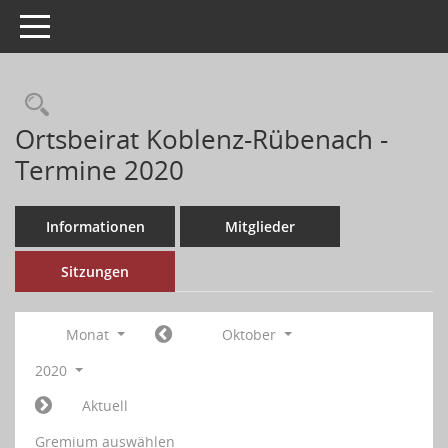
Toggle navigation
Ortsbeirat Koblenz-Rübenach -
Termine 2020
Informationen
Mitglieder
Sitzungen
Monat
Oktober
2020
Aktuell
Gremium auswählen