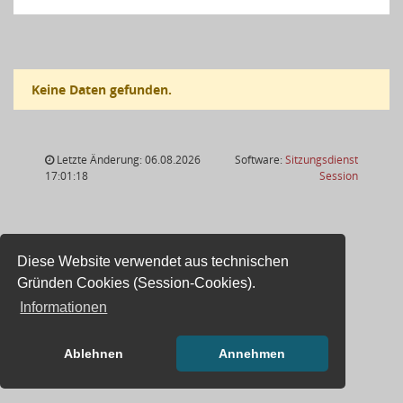
Keine Daten gefunden.
Letzte Änderung: 06.08.2026
Software:
Sitzungsdienst
(Wird in
17:01:18
Session
Diese Website verwendet aus technischen
Gründen Cookies (Session-Cookies).
Informationen
Ablehnen
Annehmen