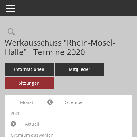
Toggle navigation
Werkausschuss "Rhein-Mosel-
Halle" - Termine 2020
Informationen
Mitglieder
Sitzungen
Monat
Dezember
2020
Aktuell
Gremium auswählen