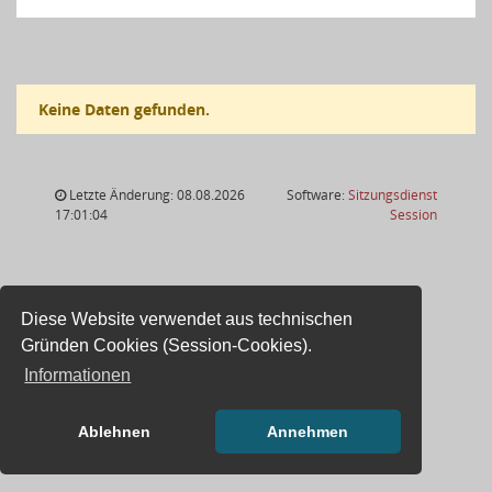
Keine Daten gefunden.
Letzte Änderung: 08.08.2026
Software:
Sitzungsdienst
(Wird in
17:01:04
Session
Diese Website verwendet aus technischen
Gründen Cookies (Session-Cookies).
Informationen
Ablehnen
Annehmen