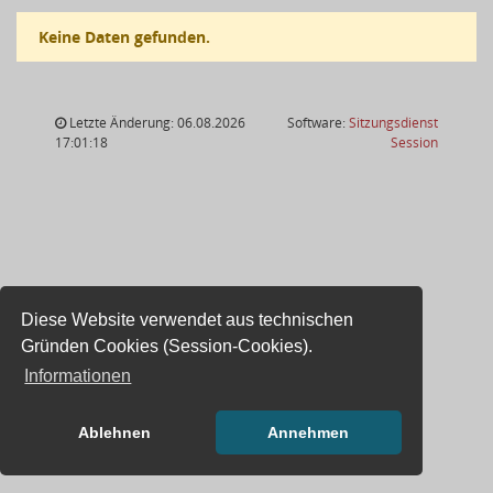
Keine Daten gefunden.
Letzte Änderung: 06.08.2026
Software:
Sitzungsdienst
(Wird in
17:01:18
Session
Diese Website verwendet aus technischen
Gründen Cookies (Session-Cookies).
Informationen
Ablehnen
Annehmen