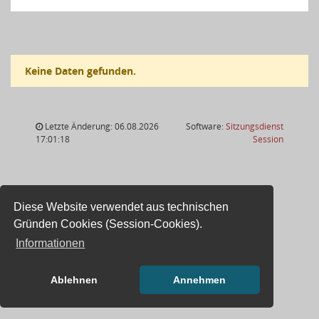
Keine Daten gefunden.
Letzte Änderung: 06.08.2026
Software:
Sitzungsdienst
(Wird in
17:01:18
Session
Diese Website verwendet aus technischen
Gründen Cookies (Session-Cookies).
Informationen
Ablehnen
Annehmen