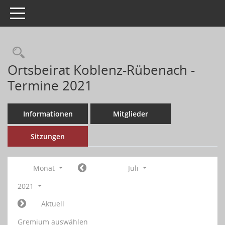
Toggle navigation
Ortsbeirat Koblenz-Rübenach -
Termine 2021
Informationen
Mitglieder
Sitzungen
Monat
Juli
2021
Aktuell
Gremium auswählen