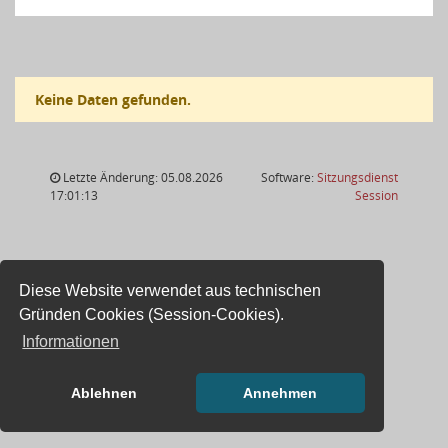
Keine Daten gefunden.
Letzte Änderung: 05.08.2026
Software:
Sitzungsdienst
(Wird in
17:01:13
Session
Diese Website verwendet aus technischen
Gründen Cookies (Session-Cookies).
Informationen
Ablehnen
Annehmen