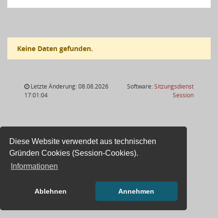
Keine Daten gefunden.
Letzte Änderung: 08.08.2026
Software:
Sitzungsdienst
(Wird in
17:01:04
Session
Diese Website verwendet aus technischen
Gründen Cookies (Session-Cookies).
Informationen
Ablehnen
Annehmen