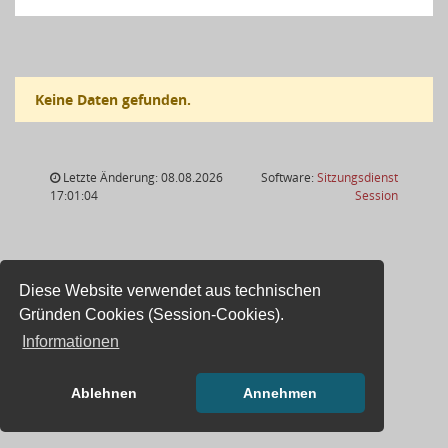
Keine Daten gefunden.
Letzte Änderung: 08.08.2026
Software:
Sitzungsdienst
(Wird in
17:01:04
Session
Diese Website verwendet aus technischen
Gründen Cookies (Session-Cookies).
Informationen
Ablehnen
Annehmen