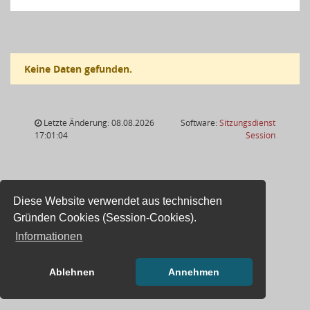
Keine Daten gefunden.
Letzte Änderung: 08.08.2026
Software:
Sitzungsdienst
(Wird in
17:01:04
Session
Diese Website verwendet aus technischen
Gründen Cookies (Session-Cookies).
Informationen
Ablehnen
Annehmen