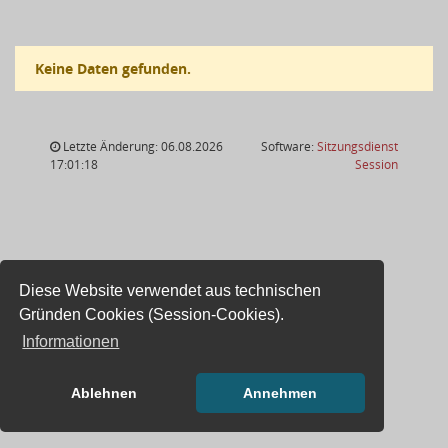
Keine Daten gefunden.
Letzte Änderung: 06.08.2026
Software:
Sitzungsdienst
(Wird in
17:01:18
Session
Diese Website verwendet aus technischen
Gründen Cookies (Session-Cookies).
Informationen
Ablehnen
Annehmen