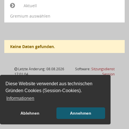
Aktuell
Gremium auswählen
Keine Daten gefunden.
Letzte Änderung: 08.08.2026
Software:
Sitzungsdienst
(Wird in
17:01:04
Session
Diese Website verwendet aus technischen
Gründen Cookies (Session-Cookies).
Informationen
Ablehnen
Annehmen