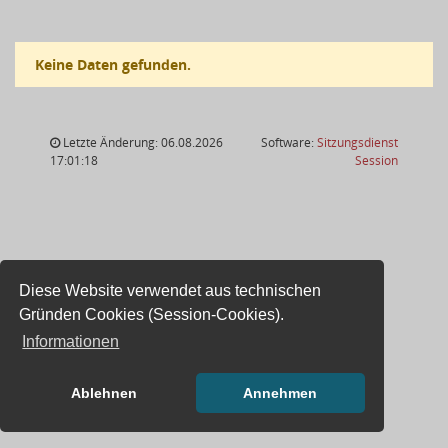
Keine Daten gefunden.
Letzte Änderung: 06.08.2026
Software:
Sitzungsdienst
(Wird in
17:01:18
Session
Diese Website verwendet aus technischen
Gründen Cookies (Session-Cookies).
Informationen
Ablehnen
Annehmen