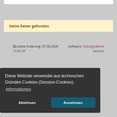
Keine Daten gefunden.
Letzte Änderung: 07.08.2026
Software:
Sitzungsdienst
(Wird in
17:01:07
Session
Diese Website verwendet aus technischen
Gründen Cookies (Session-Cookies).
Informationen
Ablehnen
Annehmen