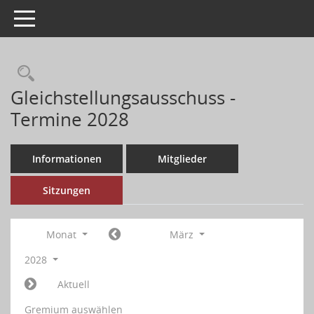
Toggle navigation
Gleichstellungsausschuss -
Termine 2028
Informationen
Mitglieder
Sitzungen
Monat
März
2028
Aktuell
Gremium auswählen