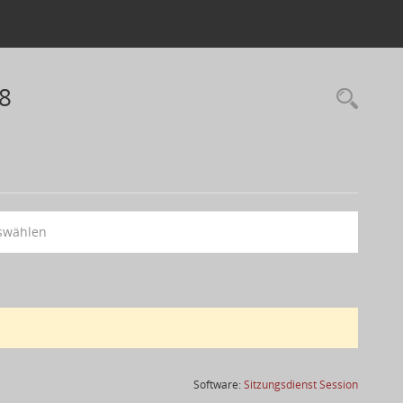
28
swählen
(Wird in
Software:
Sitzungsdienst
Session