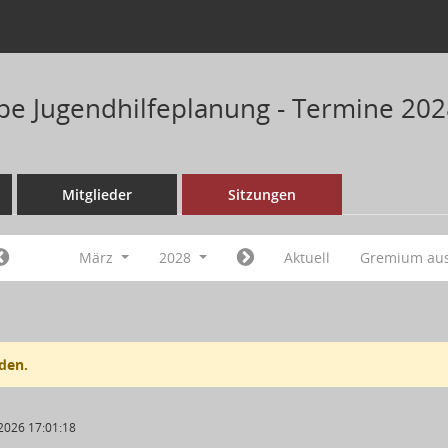
pe Jugendhilfeplanung - Termine 20
Mitglieder
Sitzungen
März
2028
Aktuell
Gremium au
den.
2026 17:01:18