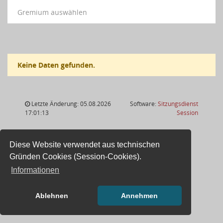
Gremium auswählen
Keine Daten gefunden.
Letzte Änderung: 05.08.2026
Software:
Sitzungsdienst
(Wird in
17:01:13
Session
Diese Website verwendet aus technischen
Gründen Cookies (Session-Cookies).
Informationen
Ablehnen
Annehmen