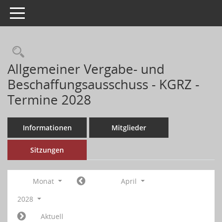
Toggle navigation
Allgemeiner Vergabe- und
Beschaffungsausschuss - KGRZ -
Termine 2028
Informationen
Mitglieder
Sitzungen
Monat
April
2028
Aktuell