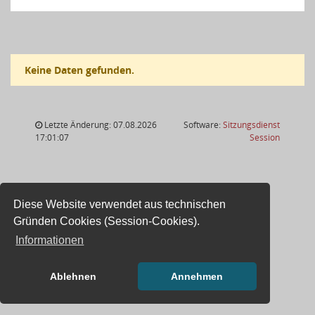
Keine Daten gefunden.
Letzte Änderung: 07.08.2026
Software:
Sitzungsdienst
(Wird in
17:01:07
Session
Diese Website verwendet aus technischen
Gründen Cookies (Session-Cookies).
Informationen
Ablehnen
Annehmen