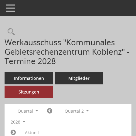
Toggle navigation
Werkausschuss "Kommunales
Gebietsrechenzentrum Koblenz" -
Termine 2028
Informationen
Mitglieder
Sitzungen
Quartal
Quartal 2
2028
Aktuell