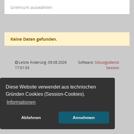
Gremium auswählen
Keine Daten gefunden.
Letzte Änderung: 09.08.2026
Software:
Sitzungsdienst
(Wird in
17:01:03
Session
Diese Website verwendet aus technischen
Gründen Cookies (Session-Cookies).
Informationen
Ablehnen
Annehmen