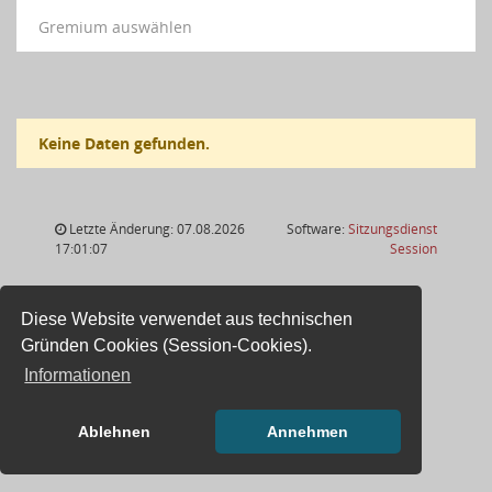
Gremium auswählen
Keine Daten gefunden.
Letzte Änderung: 07.08.2026
Software:
Sitzungsdienst
(Wird in
17:01:07
Session
Diese Website verwendet aus technischen
Gründen Cookies (Session-Cookies).
Informationen
Ablehnen
Annehmen