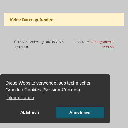
Keine Daten gefunden.
Letzte Änderung: 06.08.2026
Software:
Sitzungsdienst
(Wird in
17:01:18
Session
Diese Website verwendet aus technischen
Gründen Cookies (Session-Cookies).
Informationen
Ablehnen
Annehmen