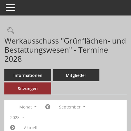
Toggle navigation
Werkausschuss "Grünflächen- und
Bestattungswesen" - Termine
2028
Informationen
Mitglieder
Sitzungen
Monat
September
2028
Aktuell