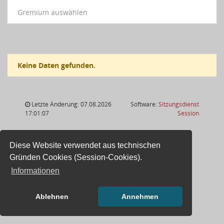
Gremium auswählen
Keine Daten gefunden.
Letzte Änderung: 07.08.2026
Software:
Sitzungsdienst
(Wird in
17:01:07
Session
Diese Website verwendet aus technischen
Gründen Cookies (Session-Cookies).
Informationen
Ablehnen
Annehmen