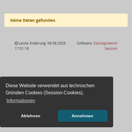
Keine Daten gefunden.
Letzte Änderung: 06.08.2026
Software:
Sitzungsdienst
(Wird in
17:01:18
Session
Diese Website verwendet aus technischen
Gründen Cookies (Session-Cookies).
Informationen
Ablehnen
Annehmen