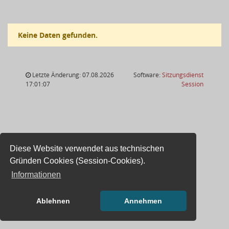
Keine Daten gefunden.
Letzte Änderung: 07.08.2026
Software:
Sitzungsdienst
(Wird in
17:01:07
Session
Diese Website verwendet aus technischen
Gründen Cookies (Session-Cookies).
Informationen
Ablehnen
Annehmen