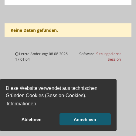
Keine Daten gefunden.
Letzte Änderung: 08.08.2026
Software:
Sitzungsdienst
(Wird in
17:01:04
Session
Diese Website verwendet aus technischen
Gründen Cookies (Session-Cookies).
Informationen
Ablehnen
Annehmen