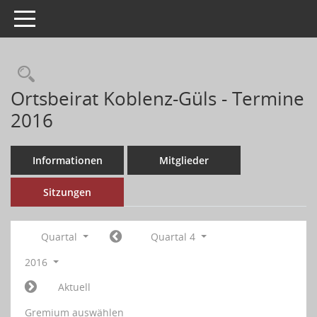
Toggle navigation
Ortsbeirat Koblenz-Güls - Termine
2016
Informationen
Mitglieder
Sitzungen
Quartal
Quartal 4
2016
Aktuell
Gremium auswählen