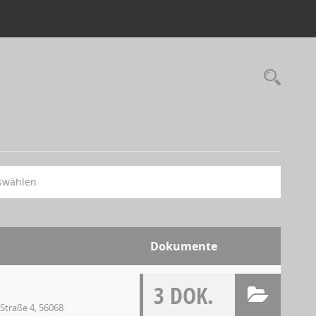
swählen
Dokumente
3 DOK.
Straße 4, 56068