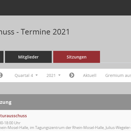
huss - Termine 2021
Mitglieder
Sitzungen
Quartal 4
2021
Aktuell
Gremium au
tzung
lturausschuss
00-18:00 Uhr
hein-Mosel-Halle, im Tagungszentrum der Rhein-Mosel-Halle, Julius-Wegeler-