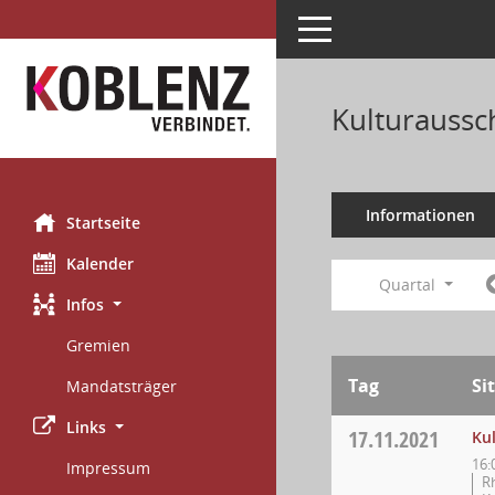
Toggle navigation
Kulturaussc
Informationen
Startseite
Kalender
Quartal
Infos
Gremien
Tag
Si
Mandatsträger
Links
17.11.2021
Ku
16:
Impressum
R