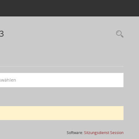
23
swählen
(Wird in
Software:
Sitzungsdienst
Session